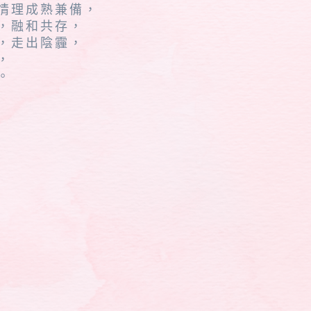
情理成熟兼備，
，融和共存，
，走出陰霾，
，
。