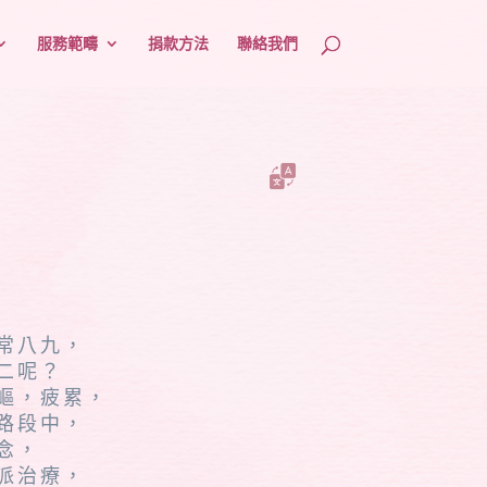
服務範疇
捐款方法
聯絡我們
常八九，
二呢？
嶇，疲累，
路段中，
念，
派治療，