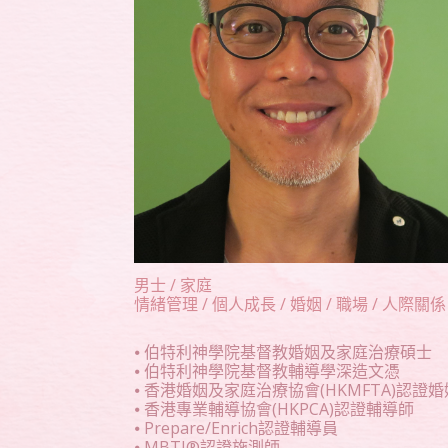
男士 / 家庭
情緒管理 / 個人成長 / 婚姻 / 職場 / 人際關係 
⦁ 伯特利神學院基督教婚姻及家庭治療碩士
⦁ 伯特利神學院基督教輔導學深造文憑
⦁ 香港婚姻及家庭治療協會(HKMFTA)認證
⦁ 香港專業輔導協會(HKPCA)認證輔導師
⦁ Prepare/Enrich認證輔導員
⦁ MBTI®認證施測師