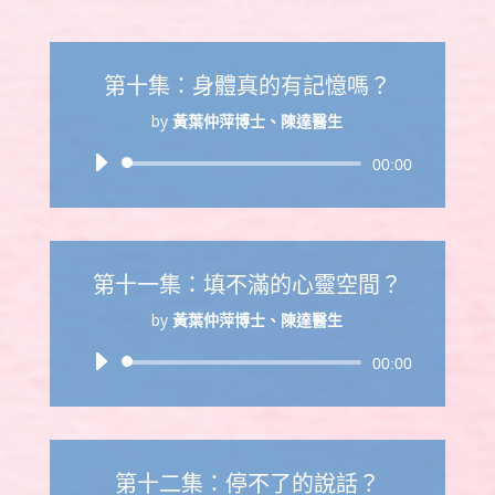
放
器
第十集：身體真的有記憶嗎？
by
黃葉仲萍博士、陳達醫生
音
00:00
訊
播
放
器
第十一集：填不滿的心靈空間？
by
黃葉仲萍博士、陳達醫生
音
00:00
訊
播
放
器
第十二集：停不了的說話？