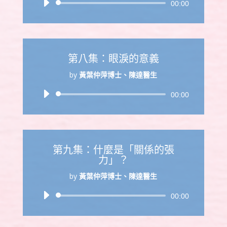
音
00:00
訊
播
放
器
第八集：眼淚的意義
by
黃葉仲萍博士、陳達醫生
音
00:00
訊
播
放
器
第九集：什麼是「關係的張
力」？
by
黃葉仲萍博士、陳達醫生
音
00:00
訊
播