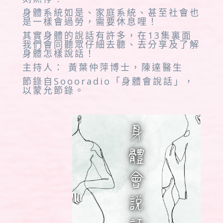
身體系統如是、家庭系統、甚至社會也
是一樣會過勞，需要休息哩！
其實身體的說話有許多，在13集裏面
我們會同聽眾仔細去聽、去分享及了解
身體怎樣說話！
主持人： 黃葉仲萍博士，陳達醫生
節錄自Soooradio「身體會說話」，
以蒙允節錄。