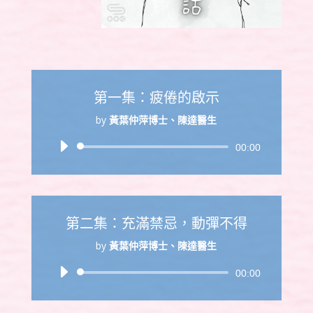
第一集：疲倦的啟示
by
黃葉仲萍博士、陳達醫生
音
00:00
訊
播
放
器
第二集：充滿禁忌，動彈不得
by
黃葉仲萍博士、陳達醫生
音
00:00
訊
播