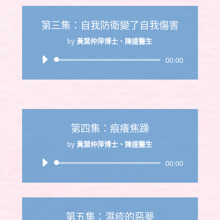
放
器
第三集：自我防衛變了自我傷害
by
黃葉仲萍博士、陳達醫生
音
00:00
訊
播
放
器
第四集：痕癢焦躁
by
黃葉仲萍博士、陳達醫生
音
00:00
訊
播
放
器
第五集：濕疹的惡夢