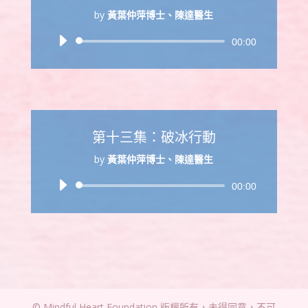
by
黃葉仲萍博士、陳達醫生
音
00:00
訊
播
放
器
第十三集：破冰行動
by
黃葉仲萍博士、陳達醫生
音
00:00
訊
播
放
器
© Mindful Heart Foundation 版權所有，未得同意，不可