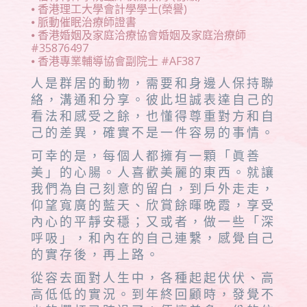
⦁ 香港理工大學會計學學士(榮譽)
⦁ 脈動催眠治療師證書
⦁ 香港婚姻及家庭洽療協會婚姻及家庭治療師
#35876497
⦁ 香港專業輔導協會副院士 #AF387
人是群居的動物，需要和身邊人保持聯
絡，溝通和分享。彼此坦誠表達自己的
看法和感受之餘，也懂得尊重對方和自
己的差異，確實不是一件容易的事情。
可幸的是，每個人都擁有一顆「眞善
美」的心腸。人喜歡美麗的東西。就讓
我們為自己刻意的留白，到戶外走走，
仰望寬廣的藍天、欣賞餘暉晚霞，享受
內心的平靜安穩；又或者，做一些「深
呼吸」，和內在的自己連繫，感覺自己
的實存後，再上路。
從容去面對人生中，各種起起伏伏、高
高低低的實況。到年終回顧時，發覺不