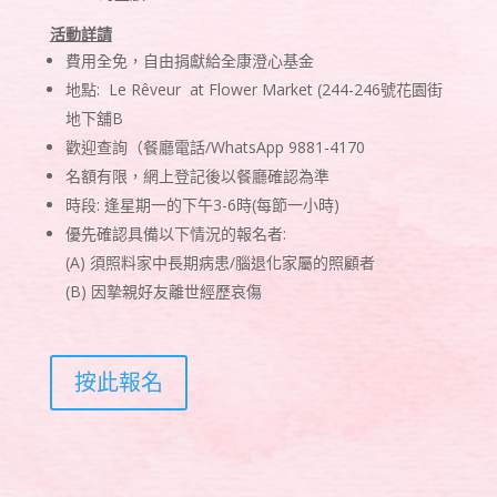
活動詳請
費用全免，自由捐獻給全康澄心基金
地點
:
Le R
ê
veur
at Flower Market (244-246
號花園街
地下舖
B
歡迎查詢（
餐廳電話
/WhatsApp 9881-4170
名額有限，網上登記後以餐廳確認為準
時段
:
逢星期一的下午
3-6
時
(
每節一小時
)
優先確認具備以下情況的報名者
:
(A)
須照料家中長期病患
/
腦退化家屬的照顧者
(B)
因摯親好友離世經歷哀傷
按此報名